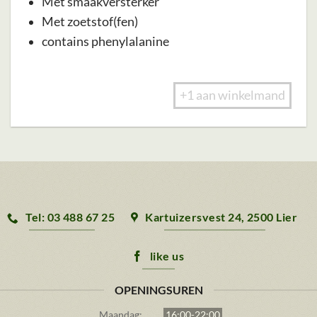
Met smaakversterker
Met zoetstof(fen)
contains phenylalanine
+1 aan winkelmand
Tel: 03 488 67 25
Kartuizersvest 24, 2500 Lier
like us
OPENINGSUREN
Maandag:
16:00-22:00