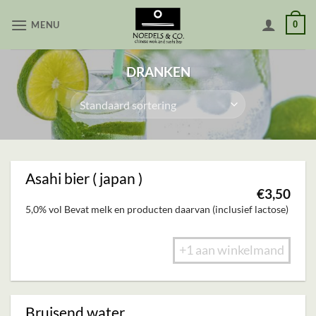
Skip
MENU
0
to
content
DRANKEN
Asahi bier ( japan )
€
3,50
5,0% vol Bevat melk en producten daarvan (inclusief lactose)
+1 aan winkelmand
Bruisend water