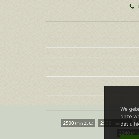
We gebr
onze web
2500
2530
dat u h
(min 25€,)
(min 40€,)
2240
(min