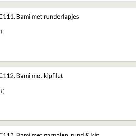
C111. Bami met runderlapjes
C112. Bami met kipfilet
C113. Bami met garnalen, rund & kip