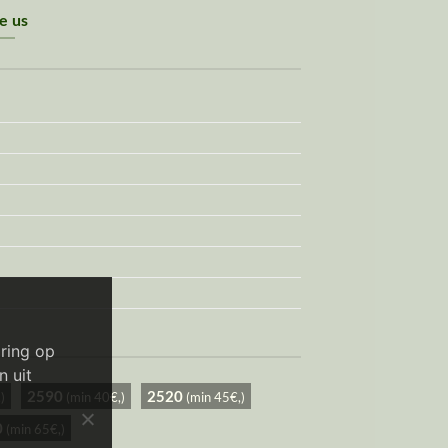
ke us
ring op
n uit
2590
2520
)
(min 40€,)
(min 45€,)
0
(min 65€,)