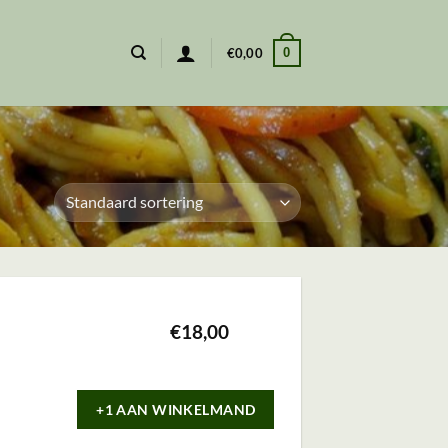
0
€
0,00
€
18,00
+1 AAN WINKELMAND